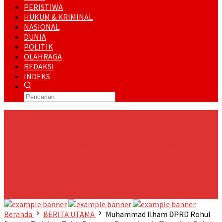
PERISTIWA
HUKUM & KRIMINAL
NASIONAL
DUNIA
POLITIK
OLAHRAGA
REDAKSI
INDEKS
RUNNING NEWS
Kukerta UNRI Berdampak 2026 Menanam Bibit Mangrove dan
Olah Buah Kedabu Jadi Permen Serta Cuko Pempek Ikan
Lomek
PT ITA dan Pemkab Siak Tanam 5.000 Mangrove,
Perkuat Kolaborasi Jaga Pesisir
Sempena HUT Kodam XIX/TT,
Prajurit Yon TP 851/BBC Menggelar Karya Bakti di Mengkapan
PT ITA dan Pemerintah Kampung Kayu Ara Permai Gelar Hari
Mangrove Sedunia 2026
Danramil 02/Sungai Apit Kodim
0322/Siak Gelar Nonton Bareng Final Piala Dunia 2026
Beranda
BERITA UTAMA
Muhammad Ilham DPRD Rohul