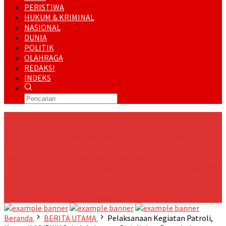
PERISTIWA
HUKUM & KRIMINAL
NASIONAL
DUNIA
POLITIK
OLAHRAGA
REDAKSI
INDEKS
RUNNING NEWS
Kukerta UNRI Berdampak 2026 Menanam Bibit Mangrove dan
Olah Buah Kedabu Jadi Permen Serta Cuko Pempek Ikan
Lomek
PT ITA dan Pemkab Siak Tanam 5.000 Mangrove,
Perkuat Kolaborasi Jaga Pesisir
Sempena HUT Kodam XIX/TT,
Prajurit Yon TP 851/BBC Menggelar Karya Bakti di Mengkapan
PT ITA dan Pemerintah Kampung Kayu Ara Permai Gelar Hari
Mangrove Sedunia 2026
Danramil 02/Sungai Apit Kodim
0322/Siak Gelar Nonton Bareng Final Piala Dunia 2026
Beranda
BERITA UTAMA
Pelaksanaan Kegiatan Patroli,