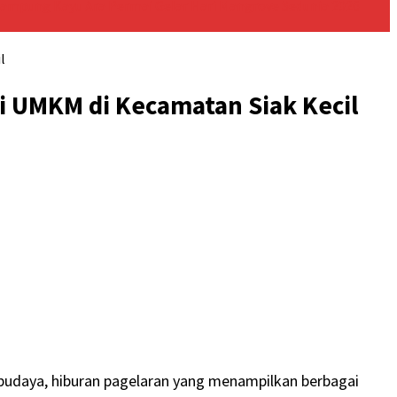
ampung Kayu Ara Permai Gelar Hari Mangrove Sedunia 2026
l
 UMKM di Kecamatan Siak Kecil
 budaya, hiburan pagelaran yang menampilkan berbagai