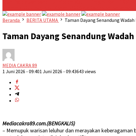
Jaga Pesisir
Sempena HUT Kodam XIX/TT, Prajurit Yon TP 851/B
Danramil 02/Sungai Apit Kodim 0322/Siak Gelar Nonton Bareng F
Beranda
BERITA UTAMA
Taman Dayang Senandung Wadah R
Taman Dayang Senandung Wadah R
MEDIA CAKRA 89
1 Juni 2026 - 09:40
1 Juni 2026 - 09:43
643 views
Mediacakra89.com.(BENGKALIS)
– Memupuk warisan leluhur dan merayakan keberagaman bud