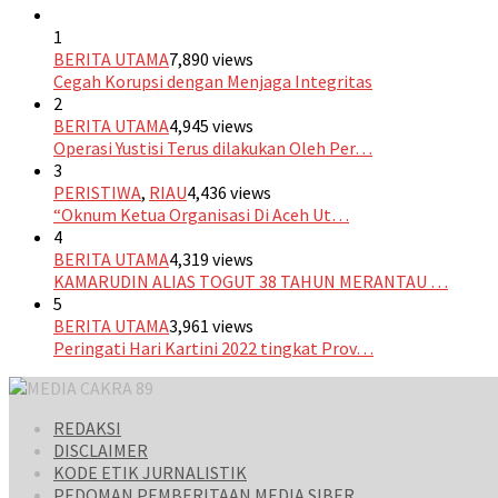
1
BERITA UTAMA
7,890 views
Cegah Korupsi dengan Menjaga Integritas
2
BERITA UTAMA
4,945 views
Operasi Yustisi Terus dilakukan Oleh Per…
3
PERISTIWA
,
RIAU
4,436 views
“Oknum Ketua Organisasi Di Aceh Ut…
4
BERITA UTAMA
4,319 views
KAMARUDIN ALIAS TOGUT 38 TAHUN MERANTAU …
5
BERITA UTAMA
3,961 views
Peringati Hari Kartini 2022 tingkat Prov…
REDAKSI
DISCLAIMER
KODE ETIK JURNALISTIK
PEDOMAN PEMBERITAAN MEDIA SIBER