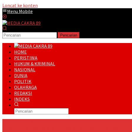
Loncat ke konten
Menu Mobile
Pencarian
HOME
PERISTIWA
HUKUM & KRIMINAL
NASIONAL
DUNIA
POLITIK
OLAHRAGA
REDAKSI
INDEKS
RUNNING NEWS
Kukerta UNRI Berdampak 2026 Menanam Bibit Mangrove dan Ol