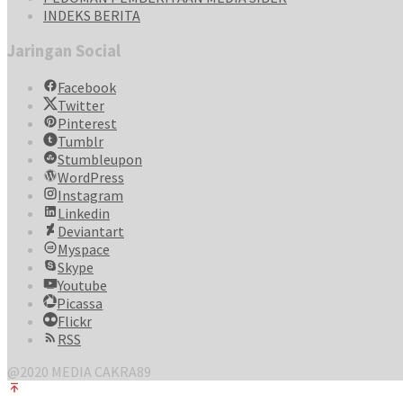
INDEKS BERITA
Jaringan Social
Facebook
Twitter
Pinterest
Tumblr
Stumbleupon
WordPress
Instagram
Linkedin
Deviantart
Myspace
Skype
Youtube
Picassa
Flickr
RSS
@2020 MEDIA CAKRA89