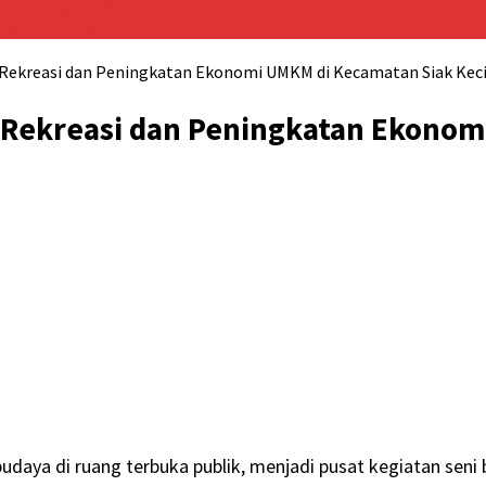
BC Menggelar Karya Bakti di Mengkapan
PT ITA dan Pemerintah K
inal Piala Dunia 2026
ekreasi dan Peningkatan Ekonomi UMKM di Kecamatan Siak Keci
ekreasi dan Peningkatan Ekonomi
aya di ruang terbuka publik, menjadi pusat kegiatan seni