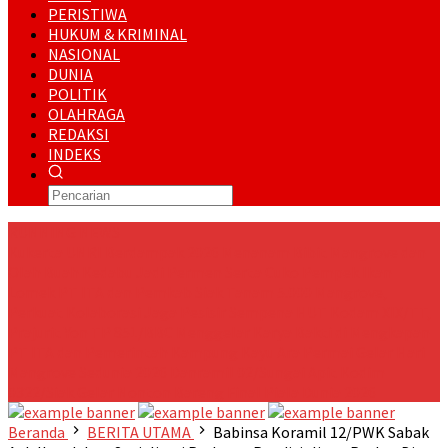
PERISTIWA
HUKUM & KRIMINAL
NASIONAL
DUNIA
POLITIK
OLAHRAGA
REDAKSI
INDEKS
RUNNING NEWS
Kukerta UNRI Berdampak 2026 Menanam Bibit Mangrove dan
Olah Buah Kedabu Jadi Permen Serta Cuko Pempek Ikan
Lomek
PT ITA dan Pemkab Siak Tanam 5.000 Mangrove,
Perkuat Kolaborasi Jaga Pesisir
Sempena HUT Kodam XIX/TT,
Prajurit Yon TP 851/BBC Menggelar Karya Bakti di Mengkapan
PT ITA dan Pemerintah Kampung Kayu Ara Permai Gelar Hari
Mangrove Sedunia 2026
Danramil 02/Sungai Apit Kodim
0322/Siak Gelar Nonton Bareng Final Piala Dunia 2026
Beranda
BERITA UTAMA
Babinsa Koramil 12/PWK Sabak