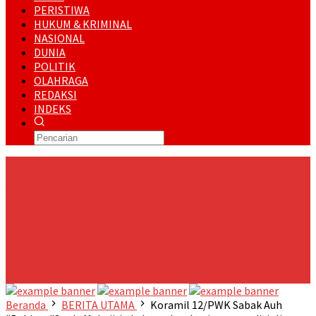
PERISTIWA
HUKUM & KRIMINAL
NASIONAL
DUNIA
POLITIK
OLAHRAGA
REDAKSI
INDEKS
RUNNING NEWS
Kukerta UNRI Berdampak 2026 Menanam Bibit Mangrove dan
Olah Buah Kedabu Jadi Permen Serta Cuko Pempek Ikan
Lomek
PT ITA dan Pemkab Siak Tanam 5.000 Mangrove,
Perkuat Kolaborasi Jaga Pesisir
Sempena HUT Kodam XIX/TT,
Prajurit Yon TP 851/BBC Menggelar Karya Bakti di Mengkapan
PT ITA dan Pemerintah Kampung Kayu Ara Permai Gelar Hari
Mangrove Sedunia 2026
Danramil 02/Sungai Apit Kodim
0322/Siak Gelar Nonton Bareng Final Piala Dunia 2026
Beranda
BERITA UTAMA
Koramil 12/PWK Sabak Auh