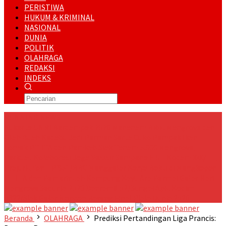
PERISTIWA
HUKUM & KRIMINAL
NASIONAL
DUNIA
POLITIK
OLAHRAGA
REDAKSI
INDEKS
RUNNING NEWS
Kukerta UNRI Berdampak 2026 Menanam Bibit Mangrove dan
Olah Buah Kedabu Jadi Permen Serta Cuko Pempek Ikan
Lomek
PT ITA dan Pemkab Siak Tanam 5.000 Mangrove,
Perkuat Kolaborasi Jaga Pesisir
Sempena HUT Kodam XIX/TT,
Prajurit Yon TP 851/BBC Menggelar Karya Bakti di Mengkapan
PT ITA dan Pemerintah Kampung Kayu Ara Permai Gelar Hari
Mangrove Sedunia 2026
Danramil 02/Sungai Apit Kodim
0322/Siak Gelar Nonton Bareng Final Piala Dunia 2026
Beranda
OLAHRAGA
Prediksi Pertandingan Liga Prancis: