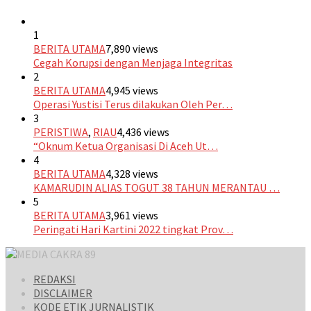
1
BERITA UTAMA
7,890 views
Cegah Korupsi dengan Menjaga Integritas
2
BERITA UTAMA
4,945 views
Operasi Yustisi Terus dilakukan Oleh Per…
3
PERISTIWA
,
RIAU
4,436 views
“Oknum Ketua Organisasi Di Aceh Ut…
4
BERITA UTAMA
4,328 views
KAMARUDIN ALIAS TOGUT 38 TAHUN MERANTAU …
5
BERITA UTAMA
3,961 views
Peringati Hari Kartini 2022 tingkat Prov…
REDAKSI
DISCLAIMER
KODE ETIK JURNALISTIK