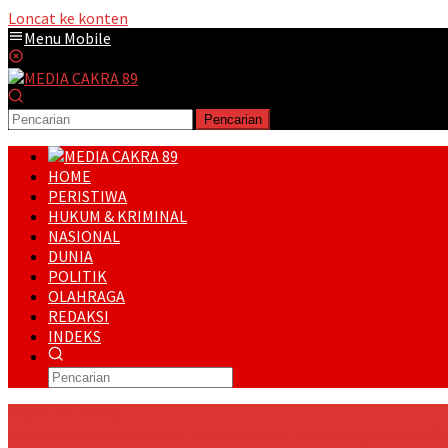
Loncat ke konten
Menu Mobile
Pencarian
HOME
PERISTIWA
HUKUM & KRIMINAL
NASIONAL
DUNIA
POLITIK
OLAHRAGA
REDAKSI
INDEKS
RUNNING NEWS
Kukerta UNRI Berdampak 2026 Menanam Bibit Mangrove dan Ol