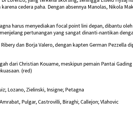
n karena cedera paha. Dengan absennya Manolas, Nikola Ma
na harus menyediakan focal point lini depan, dibantu oleh t
 menjelang pertunangan yang sangat dinanti-nantikan denga
Ribery dan Borja Valero, dengan kapten German Pezzella di
ah dari Christian Kouame, meskipun pemain Pantai Gading i
kuasaan. (red)
iz; Lozano, Zielinski, Insigne; Petagna
Amrabat, Pulgar, Castrovilli, Biraghi; Callejon; Vlahovic