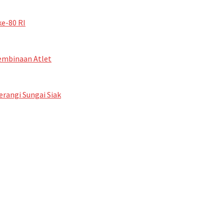
e-80 RI
Pembinaan Atlet
erangi Sungai Siak