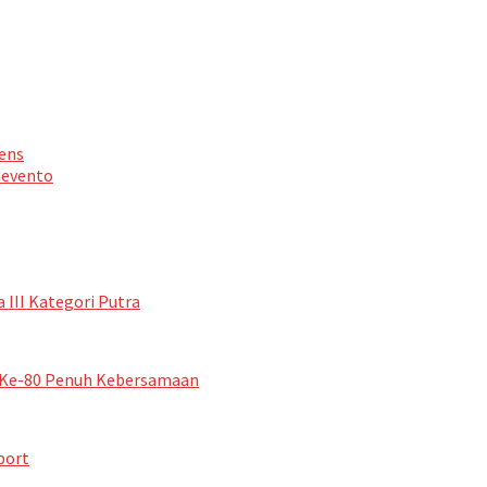
Lens
nevento
III Kategori Putra
I Ke-80 Penuh Kebersamaan
port