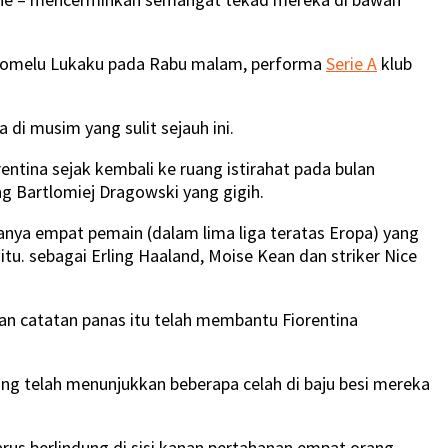
er Romelu Lukaku pada Rabu malam, performa
Serie A
klub
 di musim yang sulit sejauh ini.
ntina sejak kembali ke ruang istirahat pada bulan
 Bartlomiej Dragowski yang gigih.
anya empat pemain (dalam lima liga teratas Eropa) yang
itu. sebagai Erling Haaland, Moise Kean dan striker Nice
dan catatan panas itu telah membantu Fiorentina
ng telah menunjukkan beberapa celah di baju besi mereka
arus berlindung di sisi kanan pertahanan empat orang