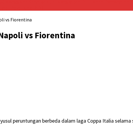
BC Menggelar Karya Bakti di Mengkapan
PT ITA dan Pemerintah K
inal Piala Dunia 2026
li vs Fiorentina
 Napoli vs Fiorentina
yusul peruntungan berbeda dalam laga Coppa Italia selama