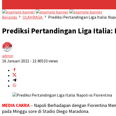
Jaga Pesisir
Sempena HUT Kodam XIX/TT, Prajurit Yon TP 851/B
Danramil 02/Sungai Apit Kodim 0322/Siak Gelar Nonton Bareng F
Beranda
OLAHRAGA
Prediksi Pertandingan Liga Italia: Napo
Prediksi Pertandingan Liga Italia:
admin
16 Januari 2021 - 21:40
533 views
MEDIA CAKRA
– Napoli Berhadapan dengan Fiorentina Men
pada Minggu sore di Stadio Diego Maradona.