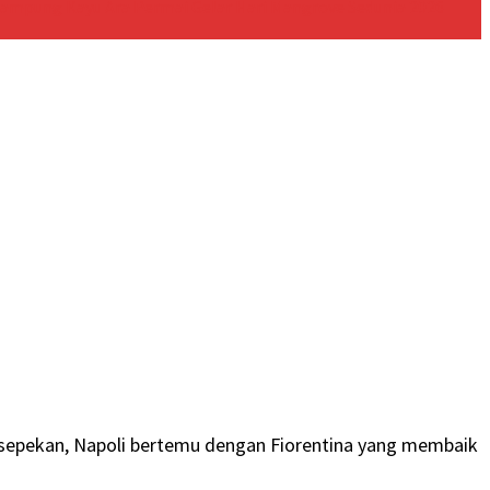
ampung Kayu Ara Permai Gelar Hari Mangrove Sedunia 2026
 sepekan, Napoli bertemu dengan Fiorentina yang membaik