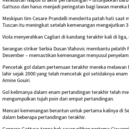
Gattuso dan harus menjadi peringatan bagi lawan mereka b
Meskipun tim Cesare Prandelli menderita patah hati saat 
Tuscan itu meningkat setelah kemenangan mengejutkan 3-
Viola menyerahkan Cagliari di kandang terakhir kali di liga
Serangan striker Serbia Dusan Vlahovic membantu pelatih P
Desember – memastikan kemenangan menyusul penyelamata
Pencetak gol dalam pertemuan terakhir mereka melawan Nap
lahir sejak 2000 yang telah mencetak gol setidaknya enam k
Amine Gouiri.
Gol kelimanya dalam enam pertandingan terakhir telah mel
mengumpulkan tujuh poin dari empat pertandingan.
Mencari kemenangan beruntun untuk pertama kalinya di Se
dalam beberapa pertandingan terakhir.
Gennaro Gattuso tanpa bek sayap pilihan pertama Giovanni 