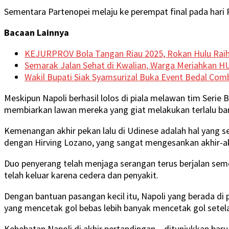
Sementara Partenopei melaju ke perempat final pada hari R
Bacaan Lainnya
KEJURPROV Bola Tangan Riau 2025, Rokan Hulu Raih J
Semarak Jalan Sehat di Kwalian, Warga Meriahkan 
Wakil Bupati Siak Syamsurizal Buka Event Bedal Com
Meskipun Napoli berhasil lolos di piala melawan tim Seri
membiarkan lawan mereka yang giat melakukan terlalu ban
Kemenangan akhir pekan lalu di Udinese adalah hal yang s
dengan Hirving Lozano, yang sangat mengesankan akhir-akh
Duo penyerang telah menjaga serangan terus berjalan sem
telah keluar karena cedera dan penyakit.
Dengan bantuan pasangan kecil itu, Napoli yang berada di 
yang mencetak gol bebas lebih banyak mencetak gol setela
Kehebatan Napoli di akhir pertandingan – ditunjukkan b