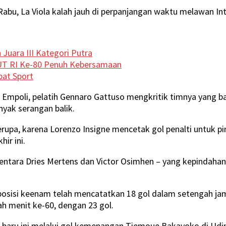
abu, La Viola kalah jauh di perpanjangan waktu melawan Int
uara III Kategori Putra
HUT RI Ke-80 Penuh Kebersamaan
bat Sport
e B Empoli, pelatih Gennaro Gattuso mengkritik timnya yan
yak serangan balik.
erupa, karena Lorenzo Insigne mencetak gol penalti untuk p
ir ini.
entara Dries Mertens dan Victor Osimhen – yang kepindaha
posisi keenam telah mencatatkan 18 gol dalam setengah jam 
h menit ke-60, dengan 23 gol.
aru-baru ini melalui gol kemenangan Tiemoue Bakayoko di 