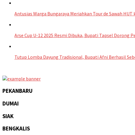
Antusias Warga Bungaraya Meriahkan Tour de Sawah HUT k
Arse Cup U-12 2025 Resmi Dibuka, Bupati Tapsel Dorong 
Tutup Lomba Dayung Tradisional, Bupati Afni Berhasil Seb
PEKANBARU
DUMAI
SIAK
BENGKALIS