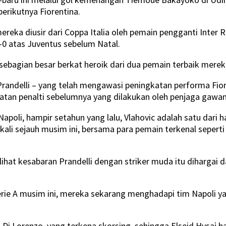
erikutnya Fiorentina.
mereka diusir dari Coppa Italia oleh pemain pengganti Int
0 atas Juventus sebelum Natal.
, sebagian besar berkat heroik dari dua pemain terbaik mereka
randelli – yang telah mengawasi peningkatan performa Fiore
n penalti sebelumnya yang dilakukan oleh penjaga gawang
oli, hampir setahun yang lalu, Vlahovic adalah satu dari h
ali sejauh musim ini, bersama para pemain terkenal seperti 
ihat kesabaran Prandelli dengan striker muda itu dihargai 
rie A musim ini, mereka sekarang menghadapi tim Napoli ya
Di Lorenzo, yang terkena skorsing, sehingga Elseid Hysaj h