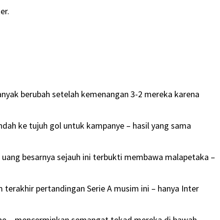
er.
g banyak berubah setelah kemenangan 3-2 mereka karena
indah ke tujuh gol untuk kampanye – hasil yang sama
n uang besarnya sejauh ini terbukti membawa malapetaka –
terakhir pertandingan Serie A musim ini – hanya Inter
Udine – mencerminkan semangat tekad mereka di bawah