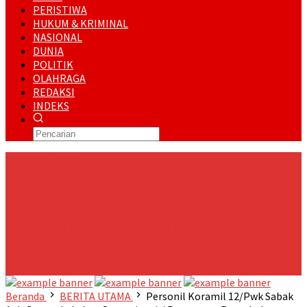
PERISTIWA
HUKUM & KRIMINAL
NASIONAL
DUNIA
POLITIK
OLAHRAGA
REDAKSI
INDEKS
RUNNING NEWS
Kukerta UNRI Berdampak 2026 Menanam Bibit Mangrove dan
Olah Buah Kedabu Jadi Permen Serta Cuko Pempek Ikan
Lomek
PT ITA dan Pemkab Siak Tanam 5.000 Mangrove,
Perkuat Kolaborasi Jaga Pesisir
Sempena HUT Kodam XIX/TT,
Prajurit Yon TP 851/BBC Menggelar Karya Bakti di Mengkapan
PT ITA dan Pemerintah Kampung Kayu Ara Permai Gelar Hari
Mangrove Sedunia 2026
Danramil 02/Sungai Apit Kodim
0322/Siak Gelar Nonton Bareng Final Piala Dunia 2026
Beranda
BERITA UTAMA
Personil Koramil 12/Pwk Sabak