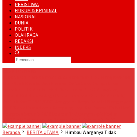
PERISTIWA
HUKUM & KRIMINAL
NASIONAL
DUNIA
POLITIK
OLAHRAGA
REDAKSI
INDEKS
RUNNING NEWS
Kukerta UNRI Berdampak 2026 Menanam Bibit Mangrove dan
Olah Buah Kedabu Jadi Permen Serta Cuko Pempek Ikan
Lomek
PT ITA dan Pemkab Siak Tanam 5.000 Mangrove,
Perkuat Kolaborasi Jaga Pesisir
Sempena HUT Kodam XIX/TT,
Prajurit Yon TP 851/BBC Menggelar Karya Bakti di Mengkapan
PT ITA dan Pemerintah Kampung Kayu Ara Permai Gelar Hari
Mangrove Sedunia 2026
Danramil 02/Sungai Apit Kodim
0322/Siak Gelar Nonton Bareng Final Piala Dunia 2026
Beranda
BERITA UTAMA
Himbau Warganya Tidak