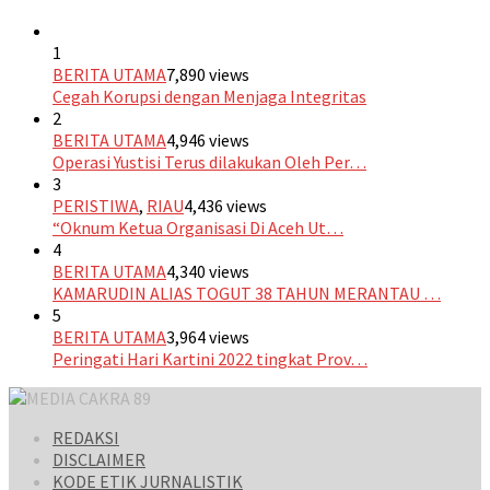
1
BERITA UTAMA
7,890 views
Cegah Korupsi dengan Menjaga Integritas
2
BERITA UTAMA
4,946 views
Operasi Yustisi Terus dilakukan Oleh Per…
3
PERISTIWA
,
RIAU
4,436 views
“Oknum Ketua Organisasi Di Aceh Ut…
4
BERITA UTAMA
4,340 views
KAMARUDIN ALIAS TOGUT 38 TAHUN MERANTAU …
5
BERITA UTAMA
3,964 views
Peringati Hari Kartini 2022 tingkat Prov…
REDAKSI
DISCLAIMER
KODE ETIK JURNALISTIK