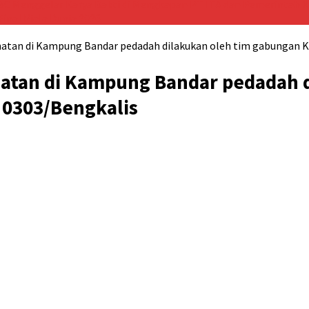
BC Menggelar Karya Bakti di Mengkapan
PT ITA dan Pemerintah K
inal Piala Dunia 2026
hatan di Kampung Bandar pedadah dilakukan oleh tim gabungan 
hatan di Kampung Bandar pedadah 
 0303/Bengkalis