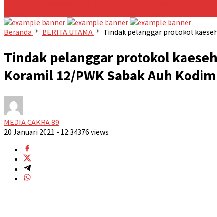
Jaga Pesisir
Sempena HUT Kodam XIX/TT, Prajurit Yon TP 851/B
Danramil 02/Sungai Apit Kodim 0322/Siak Gelar Nonton Bareng F
Beranda
BERITA UTAMA
Tindak pelanggar protokol kaese
Tindak pelanggar protokol kaese
Koramil 12/PWK Sabak Auh Kodim
MEDIA CAKRA 89
20 Januari 2021 - 12:34
376 views