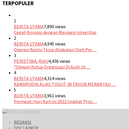
TERPOPULER
1
BERITA UTAMA
7,890 views
Cegah Korupsi dengan Menjaga Integritas
2
BERITA UTAMA
4,945 views
Operasi Yustisi Terus dilakukan Oleh Per…
3
PERISTIWA
,
RIAU
4,436 views
“Oknum Ketua Organisasi Di Aceh Ut…
4
BERITA UTAMA
4,314 views
KAMARUDIN ALIAS TOGUT 38 TAHUN MERANTAU …
5
BERITA UTAMA
3,961 views
Peringati Hari Kartini 2022 tingkat Prov…
REDAKSI
DISCLAIMER