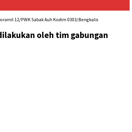
ampung Kayu Ara Permai Gelar Hari Mangrove Sedunia 2026
Koramil 12/PWK Sabak Auh Kodim 0303/Bengkalis
dilakukan oleh tim gabungan