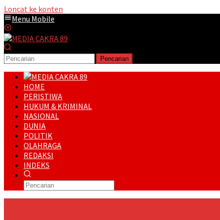
Loncat ke konten
Menu Mobile
Pencarian
HOME
PERISTIWA
HUKUM & KRIMINAL
NASIONAL
DUNIA
POLITIK
OLAHRAGA
REDAKSI
INDEKS
RUNNING NEWS
Kukerta UNRI Berdampak 2026 Menanam Bibit Mangrove dan Ol