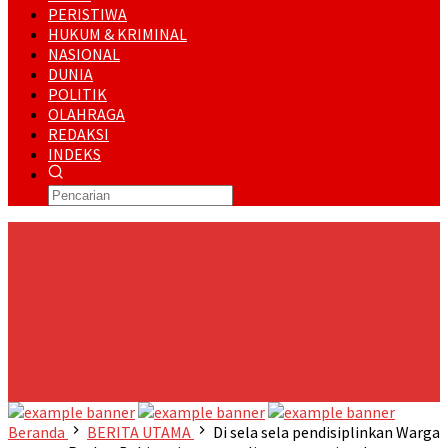
PERISTIWA
HUKUM & KRIMINAL
NASIONAL
DUNIA
POLITIK
OLAHRAGA
REDAKSI
INDEKS
RUNNING NEWS
Kukerta UNRI Berdampak 2026 Menanam Bibit Mangrove dan
Olah Buah Kedabu Jadi Permen Serta Cuko Pempek Ikan
Lomek
PT ITA dan Pemkab Siak Tanam 5.000 Mangrove,
Perkuat Kolaborasi Jaga Pesisir
Sempena HUT Kodam XIX/TT,
Prajurit Yon TP 851/BBC Menggelar Karya Bakti di Mengkapan
PT ITA dan Pemerintah Kampung Kayu Ara Permai Gelar Hari
Mangrove Sedunia 2026
Danramil 02/Sungai Apit Kodim
0322/Siak Gelar Nonton Bareng Final Piala Dunia 2026
Beranda
BERITA UTAMA
Di sela sela pendisiplinkan Warga